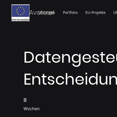
Avatarel
Lösungen
Portfolio
EU-Projekte
Ü
Datengeste
Entscheidu
8
8 Wochen
Wochen