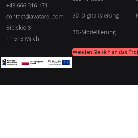
+48 666 316 171
3D-Digitalisierung
contact@avatarel.com
Bielskie 8
3D-Modellierung
11-513 Milch
Wenden Sie sich an das Proj