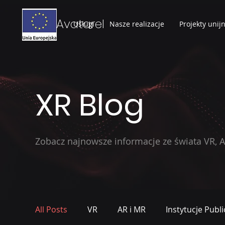
Avatarel
Usługi
Nasze realizacje
Projekty unij
XR Blog
Zobacz najnowsze informacje ze świata VR, 
All Posts
VR
AR i MR
Instytucje Publ