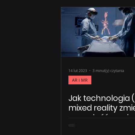
14 lut 2023
3 minut(y) czytania
AR i MR
Jak technologia 
mixed reality zmi
przyszłość medy