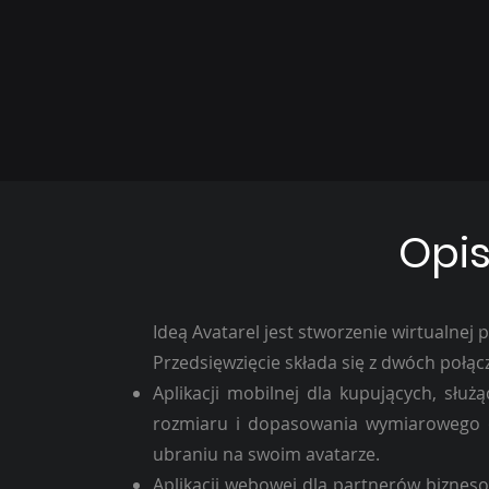
Opis
Ideą Avatarel jest stworzenie wirtualnej 
Przedsięwzięcie składa się z dwóch połącz
Aplikacji mobilnej dla kupujących, słu
rozmiaru i
dopasowania wymiarowego o
ubraniu na swoim
avatarze.
Aplikacji webowej dla partnerów biznes