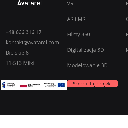
Avatarel
VR
AR i MR
+48 666 316 171
Filmy 360
kontakt@avatarel.com
Digitalizacja 3D
Bielskie 8
11-513 Miłki
Modelowanie 3D
Skonsultuj projekt