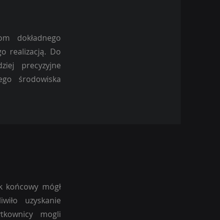
tom dokładnego
o realizacją. Do
ziej precyzyjne
ego środowiska
nik końcowy mógł
iwiło uzyskanie
ytkownicy mogli