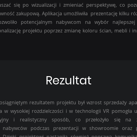
zać się po wizualizacji i zmieniać perspektywę, co poz
ewność zakupową. Aplikacja umożliwiła prezentację kilku r
ozwoliło potencjalnym nabywcom na wybór najlepszej o
onalizację projektu poprzez zmianę koloru ścian, mebli i 
Rezultat
osiągniętym rezultatem projektu był wzrost sprzedaży ap
ja w wysokiej rozdzielczości i w technologii VR pomogła 
cyjny i realistyczny sposób, co przełożyło się na 
ie nabywców podczas prezentacji w showroomie oraz 
 Dzięki projektowi nastąpiła również poprawa komunikac