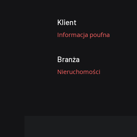
Klient
Informacja poufna
B
ranża
Nieruchomości