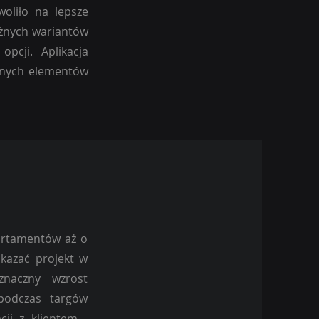
woliło na lepsze
óżnych wariantów
pcji. Aplikacja
innych elementów
artamentów aż o
ukazać projekt w
znaczny wzrost
podczas targów
ji z klientem -