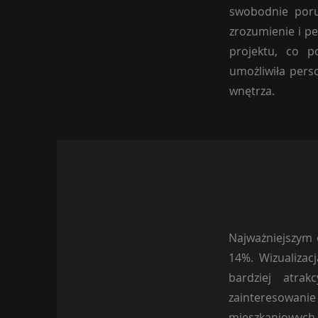
swobodnie porus
zrozumienie i p
projektu, co p
umożliwiła pers
wnętrza.
Najważniejszym 
14%. Wizualizac
bardziej atrak
zainteresowan
mieszkaniowych.