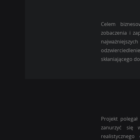
Celem bizneso
zobaczenia i za
najważniejszyc
odzwierciedle
skłaniającego d
Projekt polegał
zanurzyć się w
realistycznego